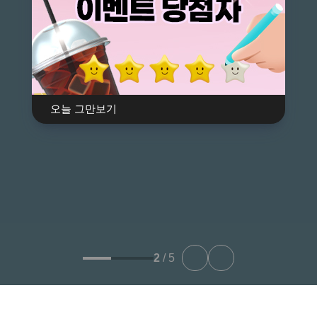
페달 오조작 방지
장치의 놀라운 효과!
오늘 그만보기
3
/
5